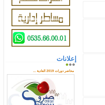
إعلانات
1
2
3
 رضا المرتفق
محاضر دورات 2019 العادية ...