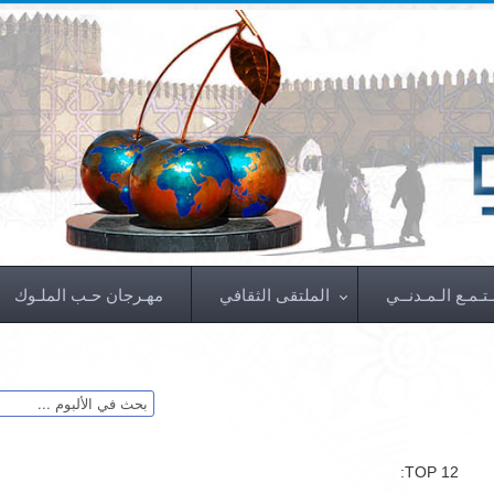
تـمـع الـمـدنــي
الملتقى الثقافي
مهـرجان حـب الملـوك
TOP 12: